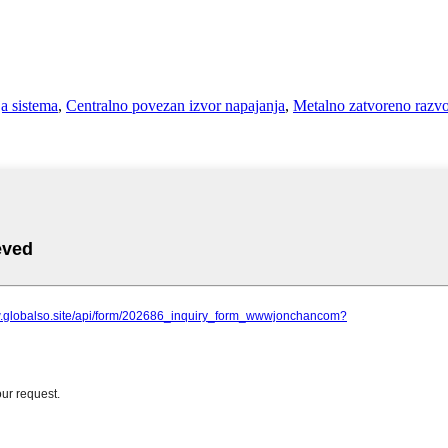
ja sistema
,
Centralno povezan izvor napajanja
,
Metalno zatvoreno razvo