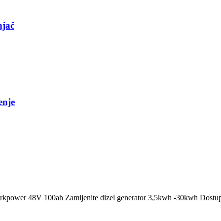
njač
enje