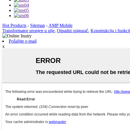
Hot Products
-
Sitemap
-
AMP Mobile
Transformator uronjen u ulje
,
Otpadni osigurač
,
Konstrukcija i funkci
Pošaljite e-mail
x