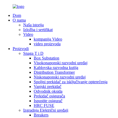
Dom
O nama
Naša istorija
Izložba i sertifikat
Video
kompanija Video
video proizvoda
Proizvodi
Snaga T i D
Box Substation
Visokonaponski razvodni uređaj
Kablovska razvodna kutija
Distribution Transformer
Niskonaponski razvodni uređaj
Spoljni prekidač za isključivanje opterećenja
Vanjski prekidač
Odvodnik oksida
Prekidač osigurača
Ispustite osigurač
HRC FUSE
Izgradnja Električni uređaji
Breakers