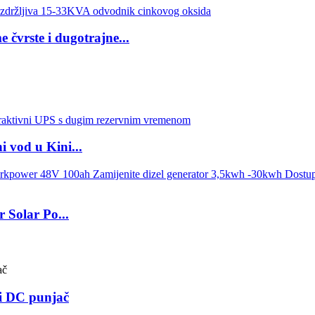
čvrste i dugotrajne...
 vod u Kini...
 Solar Po...
i DC punjač