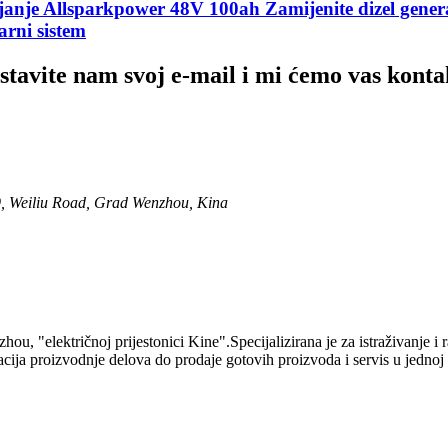
janje Allsparkpower 48V 100ah Zamijenite dizel gene
arni sistem
stavite nam svoj e-mail i mi ćemo vas kontak
9, Weiliu Road, Grad Wenzhou, Kina
"električnoj prijestonici Kine".Specijalizirana je za istraživanje i ra
acija proizvodnje delova do prodaje gotovih proizvoda i servis u jedno