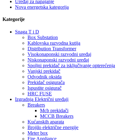
Uređaj za napajanje
Nova energetska kategorija
Kategorije
Snaga T i D
Box Substation
Kablovska razvodna kutija
Distribution Transformer
Visokonaponski razvodni uređaj
Niskonaponski razvodni uređaj
Spoljni prekidač za isključivanje opterećenja
Vanjski prekidač
Odvodnik oksida
Prekidač osigurača
Ispustite osigurač
HRC FUSE
Izgradnja Električni uređaji
Breakers
Mcb prekidači
MCCB Breakers
Kućanskih aparata
Brojilo električne energije
Meter box
Fire Appliance