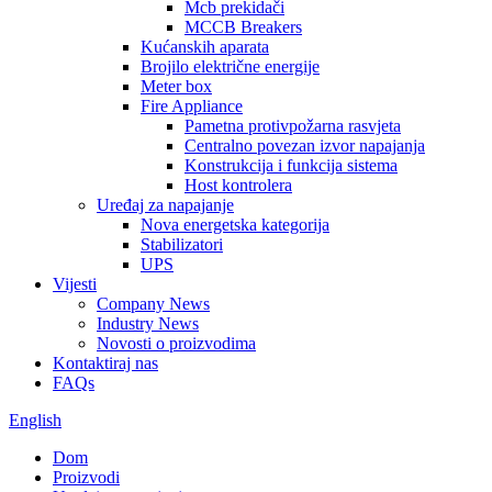
Mcb prekidači
MCCB Breakers
Kućanskih aparata
Brojilo električne energije
Meter box
Fire Appliance
Pametna protivpožarna rasvjeta
Centralno povezan izvor napajanja
Konstrukcija i funkcija sistema
Host kontrolera
Uređaj za napajanje
Nova energetska kategorija
Stabilizatori
UPS
Vijesti
Company News
Industry News
Novosti o proizvodima
Kontaktiraj nas
FAQs
English
Dom
Proizvodi