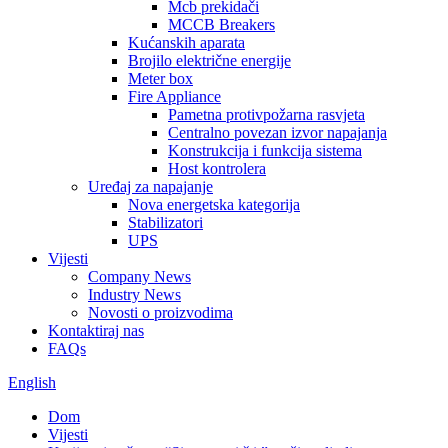
Mcb prekidači
MCCB Breakers
Kućanskih aparata
Brojilo električne energije
Meter box
Fire Appliance
Pametna protivpožarna rasvjeta
Centralno povezan izvor napajanja
Konstrukcija i funkcija sistema
Host kontrolera
Uređaj za napajanje
Nova energetska kategorija
Stabilizatori
UPS
Vijesti
Company News
Industry News
Novosti o proizvodima
Kontaktiraj nas
FAQs
English
Dom
Vijesti