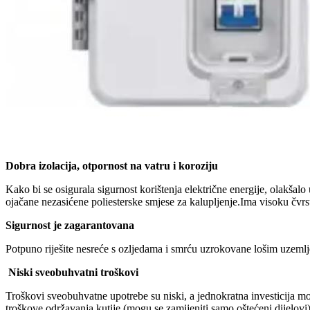
Dobra izolacija, otpornost na vatru i koroziju
Kako bi se osigurala sigurnost korištenja električne energije, olakša
ojačane nezasićene poliesterske smjese za kalupljenje.Ima visoku čvrsto
Sigurnost je zagarantovana
Potpuno riješite nesreće s ozljedama i smrću uzrokovane lošim uzemlj
Niski sveobuhvatni troškovi
Troškovi sveobuhvatne upotrebe su niski, a jednokratna investicija mo
troškove održavanja kutije (mogu se zamijeniti samo oštećeni dijelovi)