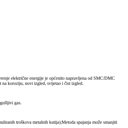
 mjerenje električne energije je općenito napravljena od SMC/DMC
a koroziju, novi izgled, svijetao i čist izgled.
ušljivi gas.
umuliranih troškova metalnih kutija);Metoda spajanja može smanjiti