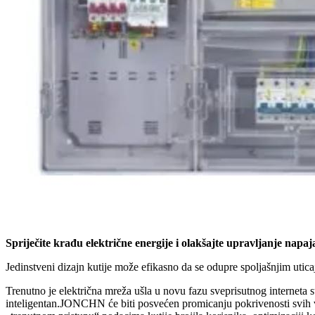
Spriječite krađu električne energije i olakšajte upravljanje napa
Jedinstveni dizajn kutije može efikasno da se odupre spoljašnjim uticaji
Trenutno je električna mreža ušla u novu fazu sveprisutnog interneta s
inteligentan.JONCHN će biti posvećen promicanju pokrivenosti svih vrs