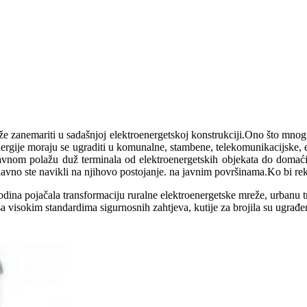
e zanemariti u sadašnjoj elektroenergetskoj konstrukciji.Ono što mnogi
ne energije moraju se ugraditi u komunalne, stambene, telekomunikacijske,
e uglavnom polažu duž terminala od elektroenergetskih objekata do doma
avno ste navikli na njihovo postojanje. na javnim površinama.Ko bi rek
odina pojačala transformaciju ruralne elektroenergetske mreže, urbanu t
sa visokim standardima sigurnosnih zahtjeva, kutije za brojila su ugrađe