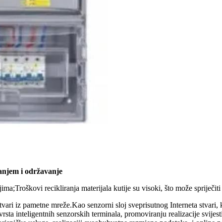
janjem i održavanje
ma;Troškovi recikliranja materijala kutije su visoki, što može spriječiti 
tvari iz pametne mreže.Kao senzorni sloj sveprisutnog Interneta stvari, 
ta inteligentnih senzorskih terminala, promoviranju realizacije svijest