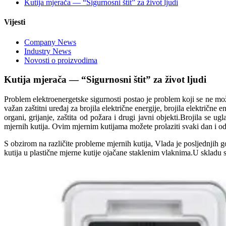
Kutija mjerača — “Sigurnosni štit” za život ljudi
Vijesti
Company News
Industry News
Novosti o proizvodima
Kutija mjerača — “Sigurnosni štit” za život ljudi
Problem elektroenergetske sigurnosti postao je problem koji se ne mož
važan zaštitni uređaj za brojila električne energije, brojila električ
organi, grijanje, zaštita od požara i drugi javni objekti.Brojila s
mjernih kutija. Ovim mjernim kutijama možete prolaziti svaki dan i od
S obzirom na različite probleme mjernih kutija, Vlada je posljednjih g
kutija u plastične mjerne kutije ojačane staklenim vlaknima.U skladu 