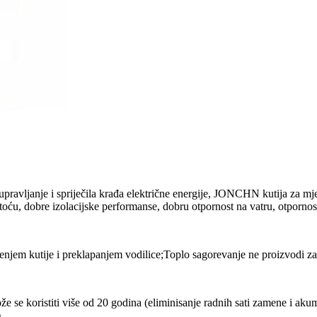
lo upravljanje i spriječila krađa električne energije, JONCHN kutija za
ću, dobre izolacijske performanse, dobru otpornost na vatru, otpornost n
enjem kutije i preklapanjem vodilice;Toplo sagorevanje ne proizvodi zag
že se koristiti više od 20 godina (eliminisanje radnih sati zamene i ak
.