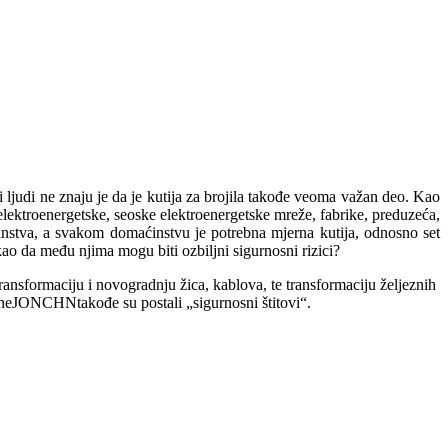
 ljudi ne znaju je da je kutija za brojila takođe veoma važan deo. Kao
 elektroenergetske, seoske elektroenergetske mreže, fabrike, preduzeća,
ćinstva, a svakom domaćinstvu je potrebna mjerna kutija, odnosno set
ao da među njima mogu biti ozbiljni sigurnosni rizici?
ransformaciju i novogradnju žica, kablova, te transformaciju željeznih
ne
JONCHN
takođe su postali „sigurnosni štitovi“.