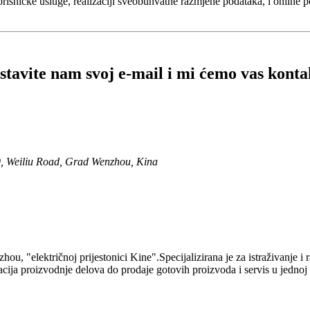
orisničke usluge, realizaciji sveobuhvatne razmjene podataka, i online 
stavite nam svoj e-mail i mi ćemo vas kontak
9, Weiliu Road, Grad Wenzhou, Kina
"električnoj prijestonici Kine".Specijalizirana je za istraživanje i ra
acija proizvodnje delova do prodaje gotovih proizvoda i servis u jedno