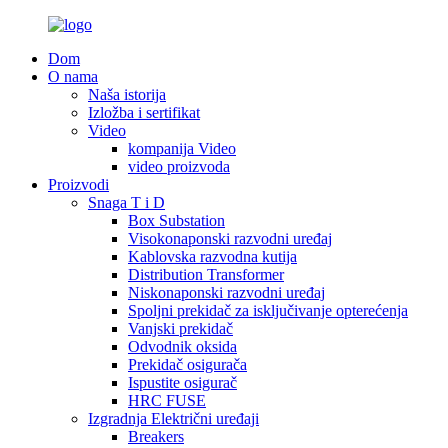
Dom
O nama
Naša istorija
Izložba i sertifikat
Video
kompanija Video
video proizvoda
Proizvodi
Snaga T i D
Box Substation
Visokonaponski razvodni uređaj
Kablovska razvodna kutija
Distribution Transformer
Niskonaponski razvodni uređaj
Spoljni prekidač za isključivanje opterećenja
Vanjski prekidač
Odvodnik oksida
Prekidač osigurača
Ispustite osigurač
HRC FUSE
Izgradnja Električni uređaji
Breakers