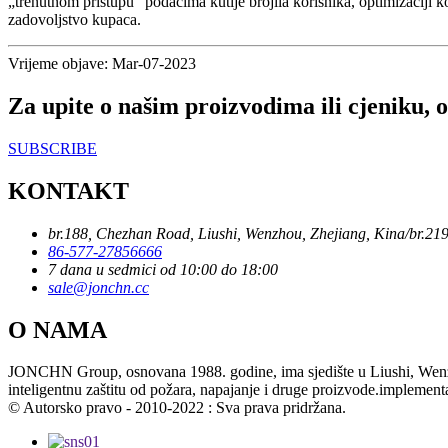
„trenutnom pristupu“ podacima kutije brojila korisnika, optimizaciji k
zadovoljstvo kupaca.
Vrijeme objave: Mar-07-2023
Za upite o našim proizvodima ili cjeniku, o
SUBSCRIBE
KONTAKT
br.188, Chezhan Road, Liushi, Wenzhou, Zhejiang, Kina/br.21
86-577-27856666
7 dana u sedmici od 10:00 do 18:00
sale@jonchn.cc
O NAMA
JONCHN Group, osnovana 1988. godine, ima sjedište u Liushi, Wenzhou, 
inteligentnu zaštitu od požara, napajanje i druge proizvode.implement
© Autorsko pravo - 2010-2022 : Sva prava pridržana.