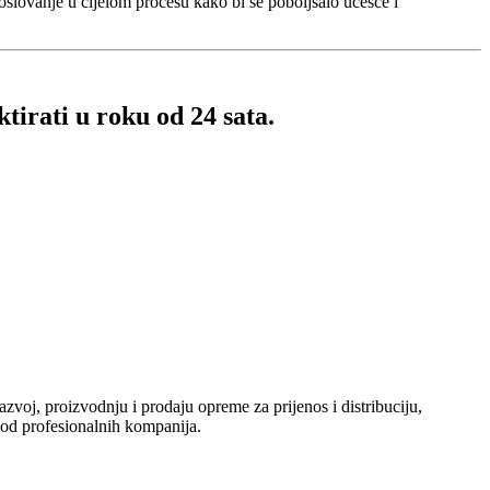
poslovanje u cijelom procesu kako bi se poboljšalo učešće i
tirati u roku od 24 sata.
zvoj, proizvodnju i prodaju opreme za prijenos i distribuciju,
j od profesionalnih kompanija.